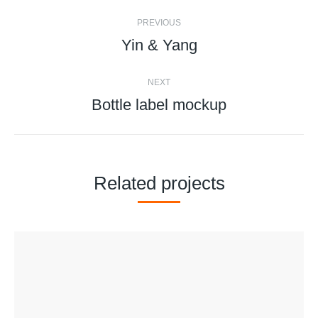
Project
PREVIOUS
navigation
Yin & Yang
Previous
project:
NEXT
Bottle label mockup
Next
project:
Related projects