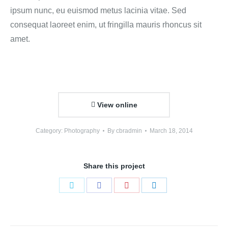
ipsum nunc, eu euismod metus lacinia vitae. Sed
consequat laoreet enim, ut fringilla mauris rhoncus sit
amet.
View online
Category:
Photography
By
cbradmin
March 18, 2014
Share this project
Share
Share
Share
Share
on
on
on
on
Twitter
Facebook
Pinterest
LinkedIn