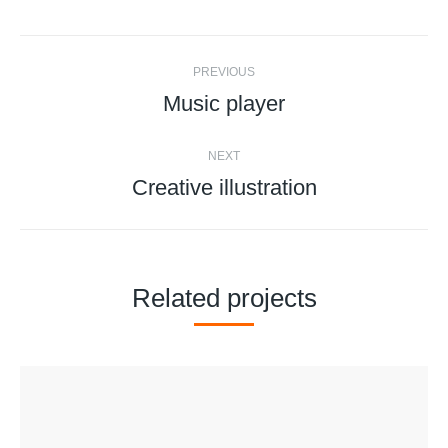
Twitter
Facebook
Pinterest
LinkedIn
Project
PREVIOUS
navigation
Music player
Previous
project:
NEXT
Creative illustration
Next
project:
Related projects