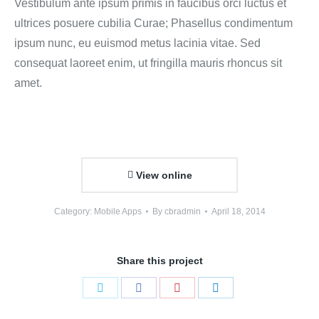
Vestibulum ante ipsum primis in faucibus orci luctus et
ultrices posuere cubilia Curae; Phasellus condimentum
ipsum nunc, eu euismod metus lacinia vitae. Sed
consequat laoreet enim, ut fringilla mauris rhoncus sit
amet.
View online
Category:
Mobile Apps
By
cbradmin
April 18, 2014
Share this project
Share
Share
Share
Share
on
on
on
on