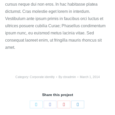
cursus neque dui non eros. In hac habitasse platea
dictumst. Cras molestie eget lorem in interdum.
Vestibulum ante ipsum primis in faucibus orci luctus et
ultrices posuere cubilia Curae; Phasellus condimentum
ipsum nunc, eu euismod metus lacinia vitae. Sed
consequat laoreet enim, ut fringilla mauris rhoncus sit
amet.
Category:
Corporate identity
By
cbradmin
March 1, 2014
Share this project
Share
Share
Share
Share
on
on
on
on