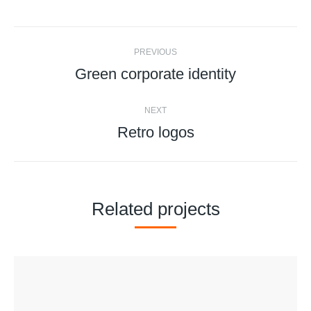
Twitter
Facebook
Pinterest
LinkedIn
Project
PREVIOUS
navigation
Green corporate identity
Previous
project:
NEXT
Retro logos
Next
project:
Related projects