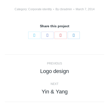
Category:
Corporate identity
By
cbradmin
March 7, 2014
Share this project
Share
Share
Share
Share
on
on
on
on
Twitter
Facebook
Pinterest
LinkedIn
Project
PREVIOUS
navigation
Logo design
Previous
project:
NEXT
Yin & Yang
Next
project: