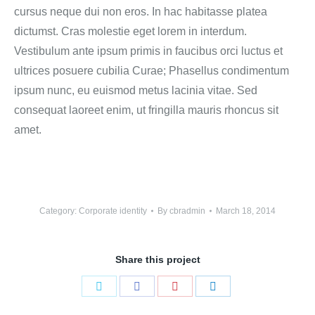
cursus neque dui non eros. In hac habitasse platea
dictumst. Cras molestie eget lorem in interdum.
Vestibulum ante ipsum primis in faucibus orci luctus et
ultrices posuere cubilia Curae; Phasellus condimentum
ipsum nunc, eu euismod metus lacinia vitae. Sed
consequat laoreet enim, ut fringilla mauris rhoncus sit
amet.
Category:
Corporate identity
By
cbradmin
March 18, 2014
Share this project
Share
Share
Share
Share
on
on
on
on