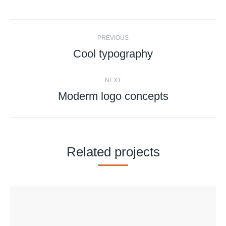
Twitter
Facebook
Pinterest
LinkedIn
Project
PREVIOUS
navigation
Cool typography
Previous
project:
NEXT
Moderm logo concepts
Next
project:
Related projects