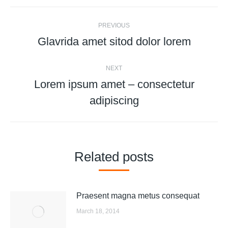
Post
PREVIOUS
navigation
Glavrida amet sitod dolor lorem
Previous
post:
NEXT
Lorem ipsum amet – consectetur
Next
adipiscing
post:
Related posts
Praesent magna metus consequat
March 18, 2014