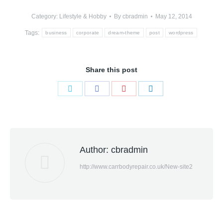
Category:
Lifestyle & Hobby
By
cbradmin
May 12, 2014
Tags:
business
corporate
dream-theme
post
wordpress
Share this post
Share
Share
Share
Share
on
on
on
on
Twitter
Facebook
Pinterest
LinkedIn
Author:
cbradmin
http://www.carrbodyrepair.co.uk/New-site2