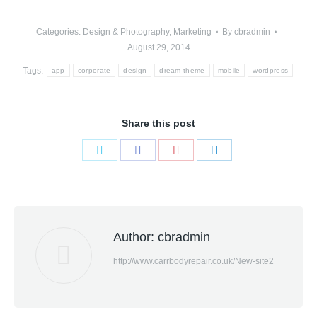
Categories:
Design & Photography
,
Marketing
By
cbradmin
August 29, 2014
Tags:
app
corporate
design
dream-theme
mobile
wordpress
Share this post
Share
Share
Share
Share
on
on
on
on
Twitter
Facebook
Pinterest
LinkedIn
Author:
cbradmin
http://www.carrbodyrepair.co.uk/New-site2