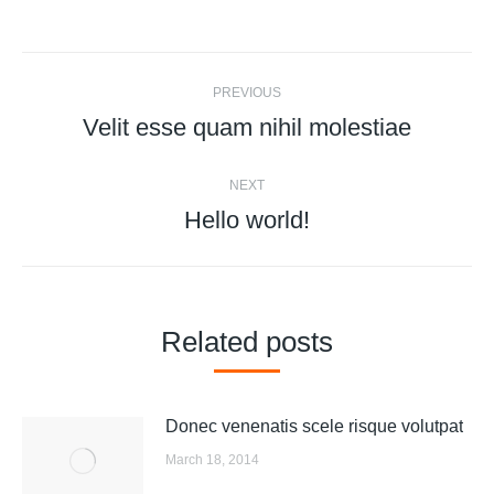
Post
PREVIOUS
navigation
Velit esse quam nihil molestiae
Previous
post:
NEXT
Hello world!
Next
post:
Related posts
Donec venenatis scele risque volutpat
March 18, 2014