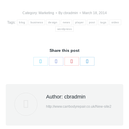
Category:
Marketing
By
cbradmin
March 18, 2014
Tags:
blog
business
design
news
player
post
tags
video
wordpress
Share this post
Share
Share
Share
Share
on
on
on
on
Twitter
Facebook
Pinterest
LinkedIn
Author:
cbradmin
http://www.carrbodyrepair.co.uk/New-site2