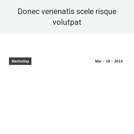
Donec venenatis scele risque
volutpat
Marketing
Mar
18
2014