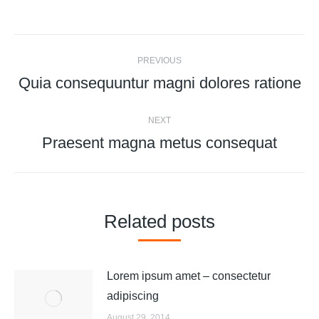
Post
PREVIOUS
navigation
Quia consequuntur magni dolores ratione
Previous
post:
NEXT
Praesent magna metus consequat
Next
post:
Related posts
Lorem ipsum amet – consectetur
adipiscing
August 29, 2014