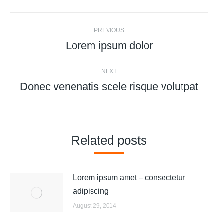
Post
PREVIOUS
navigation
Lorem ipsum dolor
Previous
post:
NEXT
Donec venenatis scele risque volutpat
Next
post:
Related posts
Lorem ipsum amet – consectetur
adipiscing
August 29, 2014