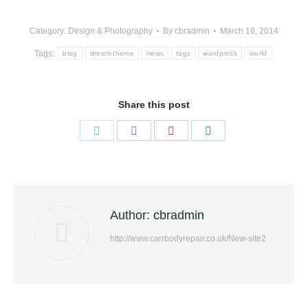
Category:
Design & Photography
By
cbradmin
March 18, 2014
Tags:
blog
dream-theme
news
tags
wordpress
world
Share this post
Share
Share
Share
Share
on
on
on
on
Twitter
Facebook
Pinterest
LinkedIn
Author:
cbradmin
http://www.carrbodyrepair.co.uk/New-site2