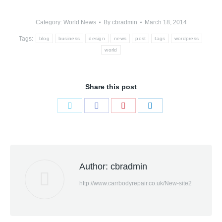
Category:
World News
By
cbradmin
March 18, 2014
Tags:
blog
business
design
news
post
tags
wordpress
world
Share this post
Share
Share
Share
Share
on
on
on
on
Twitter
Facebook
Pinterest
LinkedIn
Author:
cbradmin
http://www.carrbodyrepair.co.uk/New-site2