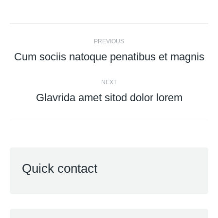
Post
PREVIOUS
navigation
Cum sociis natoque penatibus et magnis
Previous
post:
NEXT
Glavrida amet sitod dolor lorem
Next
post:
Quick contact